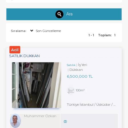
Ara
Sıralama:
Son Güncelleme
1 - 1
Toplam:
1
Acil
SATILIK DÜKKAN
İş Yeri
Satılık
Dükkan
6,500,000 TL
100m²
Türkiye İstanbul / Üsküdar
/ Fıstıkağacı
Muhammer Özkan