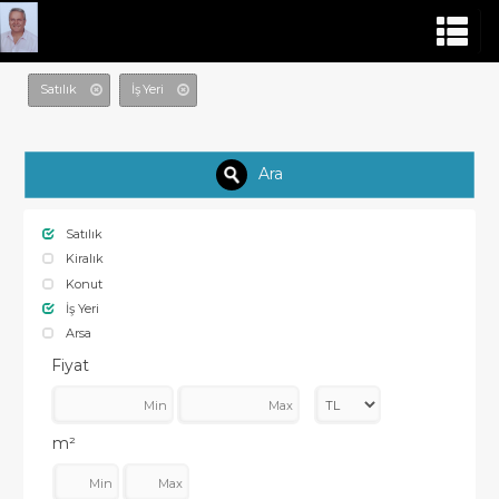
Satılık
İş Yeri
Ara
Satılık
Kiralık
Konut
İş Yeri
Arsa
Fiyat
m²