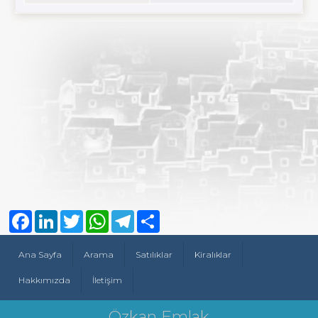
Facebook
LinkedIn
Twitter
WhatsApp
Telegram
Share
Ana Sayfa
Arama
Satılıklar
Kiralıklar
Hakkımızda
İletişim
Özkan Emlak