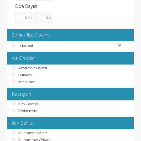
Oda Sayısı
Şehir / İlçe / Semt
İstanbul
Alt Gruplar
Apartman Dairesi
Dükkan
İmarli Arsa
Kategori
Kira Garantili
Problemsiz
İlan Sahibi
Muammer Özkan
Muhammer Özkan